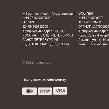
ИП Беляев Кирилл Александрович
ООО "ДЯГ"
ИНН 781624470009
ИНН 7810799507
ОГРНИП
КПП 7810799507
324784700332790
ОГРНИП 1207800092
Юридический адрес: 192239,
Юридический адрес:
РОССИЯ, Г САНКТ-ПЕТЕРБУРГ, Г
город Санкт -Петербу
САНКТ-ПЕТЕРБУРГ, УЛ
Ломаная ул., д. 10 л
БУДАПЕШТСКАЯ, Д 61, КВ 294
помещ . 5 н кабинет
© 2022 dyag.shop
Принимаем онлайн оплату