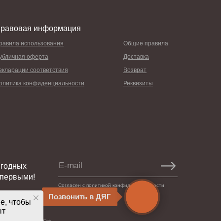
равовая информация
равила использования
Общие правила
убличная оферта
Доставка
екларации соответствия
Возврат
олитика конфиденциальности
Реквизиты
ыгодных
 первыми!
Согласен с политикой конфиденциальности
Позвонить в ДЯГ
e, чтобы
ыт