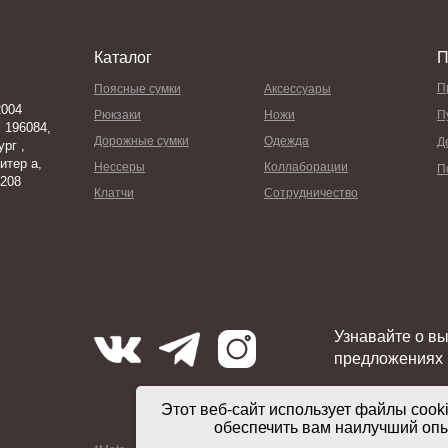
Каталог
П
П
Поясные сумки
Аксессуары
004
Рюкзаки
Ножи
П
 196084,
Дорожные сумки
Одежда
Д
рг ,
итер а,
Нессеры
Коллаборации
П
 208
Клатчи
Сотрудничество
Узнавайте о в
предложениях
Этот веб-сайт использует файлы cooki
обеспечить вам наилучший оп