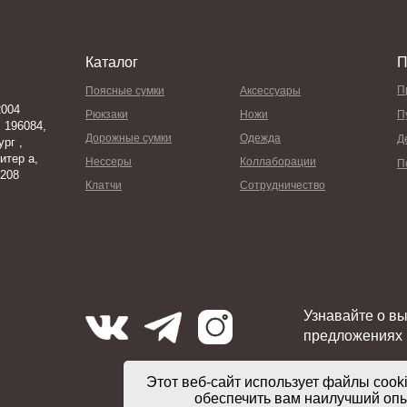
Каталог
П
П
Поясные сумки
Аксессуары
004
Рюкзаки
Ножи
П
 196084,
Дорожные сумки
Одежда
Д
рг ,
итер а,
Нессеры
Коллаборации
П
 208
Клатчи
Сотрудничество
Узнавайте о в
предложениях
Этот веб-сайт использует файлы cooki
обеспечить вам наилучший оп