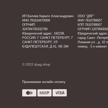
ИП Беляев Кирилл Александрович
ООО "ДЯГ"
ИНН 781624470009
ИНН 7810799507
ОГРНИП
КПП 7810799507
324784700332790
ОГРНИП 1207800092
Юридический адрес: 192239,
Юридический адрес:
РОССИЯ, Г САНКТ-ПЕТЕРБУРГ, Г
город Санкт -Петербу
САНКТ-ПЕТЕРБУРГ, УЛ
Ломаная ул., д. 10 л
БУДАПЕШТСКАЯ, Д 61, КВ 294
помещ . 5 н кабинет
© 2022 dyag.shop
Принимаем онлайн оплату