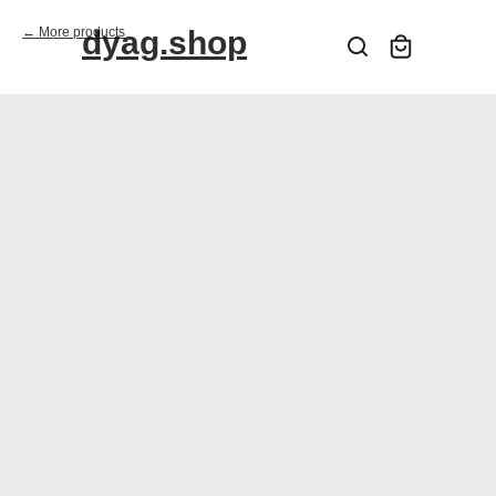
More products
dyag.shop