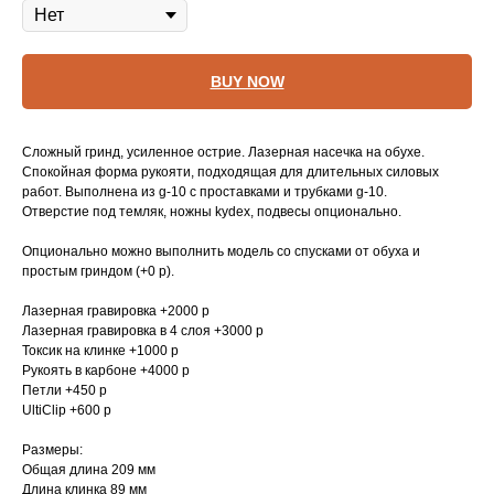
BUY NOW
Сложный гринд, усиленное острие. Лазерная насечка на обухе.
Спокойная форма рукояти, подходящая для длительных силовых
работ. Выполнена из g-10 с проставками и трубками g-10.
Отверстие под темляк, ножны kydex, подвесы опционально.
Опционально можно выполнить модель со спусками от обуха и
простым гриндом (+0 р).
Лазерная гравировка +2000 р
Лазерная гравировка в 4 слоя +3000 р
Токсик на клинке +1000 р
Рукоять в карбоне +4000 р
Петли +450 р
UltiClip +600 р
Размеры:
Общая длина 209 мм
Длина клинка 89 мм