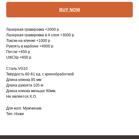
BUY NOW
Лазерная гравировка +2000 р
Лазерная гравировка в 4 слоя +3000 р
Токсик на клинке +1000 р
Рукоять в карбоне +4000 р
Петли +450 р
UltiClip +600 р
Сталь VG10
Твёрдость 60-61 ед. с криообработкой
Длина клинка 85 мм
Длина рукояти 105 м
Длина клинка меньше 90мм.
Не является Х.О.
Для кого: Мужчинам
Тип: Ножи