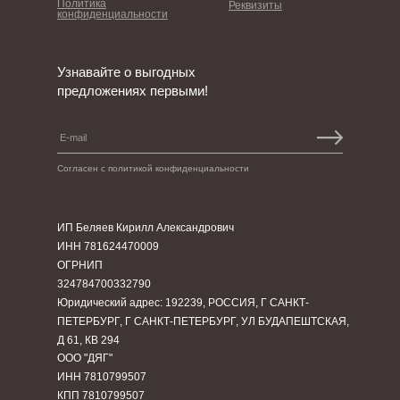
Политика
Реквизиты
конфиденциальности
Узнавайте о выгодных
предложениях первыми!
Согласен с политикой конфиденциальности
ИП Беляев Кирилл Александрович
ИНН 781624470009
ОГРНИП
324784700332790
Юридический адрес: 192239, РОССИЯ, Г САНКТ-
ПЕТЕРБУРГ, Г САНКТ-ПЕТЕРБУРГ, УЛ БУДАПЕШТСКАЯ,
Д 61, КВ 294
ООО "ДЯГ"
ИНН 7810799507
КПП 7810799507