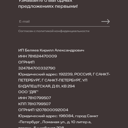
Узнавайте о выгодных
предложениях первыми!
Согласен с политикой конфиденциальности
ИП Беляев Кирилл Александрович
ИНН 781624470009
ОГРНИП
324784700332790
Юридический адрес: 192239, РОССИЯ, Г САНКТ-
ПЕТЕРБУРГ, Г САНКТ-ПЕТЕРБУРГ, УЛ
БУДАПЕШТСКАЯ, Д 61, КВ 294
ООО "ДЯГ"
ИНН 7810799507
КПП 7810799507
ОГРНИП 1207800092004
Юридический адрес: 196084, город Санкт
-Петербург , Ломаная ул., д. 10 литер а,