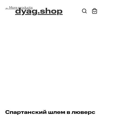
More products
dyag.shop
Спартанский шлем в люверс