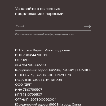
Узнавайте о выгодных
предложениях первыми!
Согласен с политикой конфиденциальности
ИП Беляев Кирилл Александрович
ИНН 781624470009
ОГРНИП
324784700332790
Юридический адрес: 192239, РОССИЯ, Г САНКТ-
ПЕТЕРБУРГ, Г САНКТ-ПЕТЕРБУРГ, УЛ
БУДАПЕШТСКАЯ, Д 61, КВ 294
ООО "ДЯГ"
ИНН 7810799507
КПП 7810799507
ОГРНИП 1207800092004
Юридический адрес: 196084, город Санкт