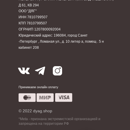
Д 61, КВ 294
ООО "ДЯГ"
ИНН 7810799507
КПП 7810799507
ОГРНИП 1207800092004
Юридический адрес: 196084, город Санкт
-Петербург , Ломаная ул., д. 10 литер а, помещ . 5 н
кабинет 208
Принимаем онлайн оплату
© 2022 dyag.shop
*Meta - признана экстремистской организацией и
запрещена на территории РФ