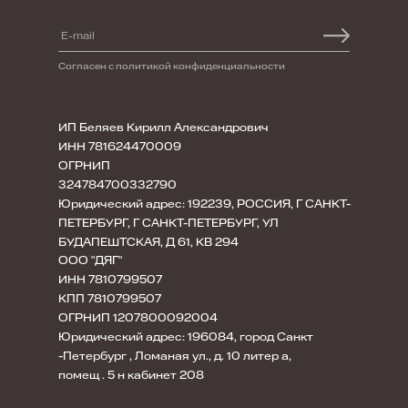
Согласен с политикой конфиденциальности
ИП Беляев Кирилл Александрович
ИНН 781624470009
ОГРНИП
324784700332790
Юридический адрес: 192239, РОССИЯ, Г САНКТ-
ПЕТЕРБУРГ, Г САНКТ-ПЕТЕРБУРГ, УЛ
БУДАПЕШТСКАЯ, Д 61, КВ 294
ООО "ДЯГ"
ИНН 7810799507
КПП 7810799507
ОГРНИП 1207800092004
Юридический адрес: 196084, город Санкт
-Петербург , Ломаная ул., д. 10 литер а,
помещ . 5 н кабинет 208