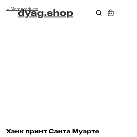
More products
dyag.shop
Хэнк принт Санта Муэрте