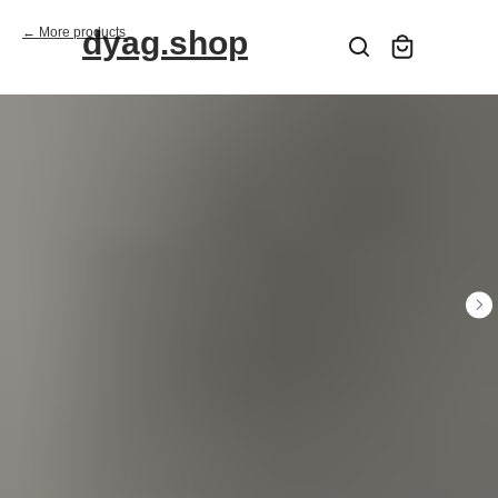
More products
dyag.shop