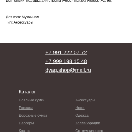
Доп. опции: подушка для стропы (+900), пряжка Fidlock (+2790)
Для кого: Мужчинам
Тип: Аксессуары
+7 991 222 07 72
+7 999 198 15 48
dyag.shop@mail.ru
Каталог
Поясные сумки
Аксессуары
Рюкзаки
Ножи
Дорожные сумки
Одежда
Нессеры
Коллаборации
Клатчи
Сотрудничество