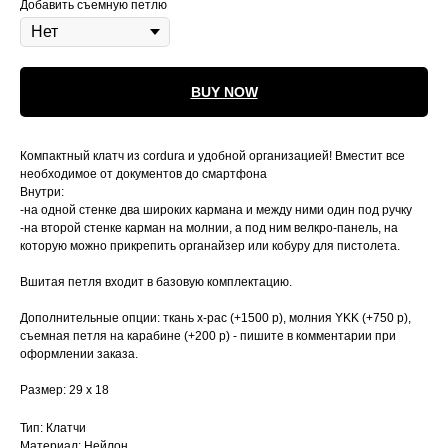
Добавить съемную петлю
BUY NOW
Компактный клатч из cordura и удобной организацией! Вместит все
необходимое от документов до смартфона
Внутри:
-на одной стенке два широких кармана и между ними один под ручку
-на второй стенке карман на молнии, а под ним велкро-панель, на
которую можно прикрепить органайзер или кобуру для пистолета.
Вшитая петля входит в базовую комплектацию.
Дополнительные опции: ткань x-pac (+1500 р), молния YKK (+750 р),
съемная петля на карабине (+200 р) - пишите в комментарии при
оформлении заказа.
Размер: 29 х 18
Тип: Клатчи
Материал: Нейлон