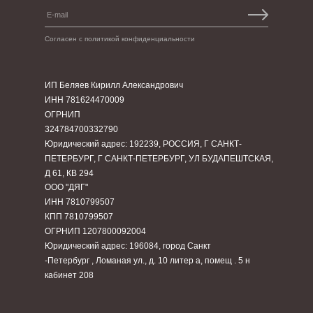
Согласен с политикой конфиденциальности
ИП Беляев Кирилл Александрович
ИНН 781624470009
ОГРНИП
324784700332790
Юридический адрес: 192239, РОССИЯ, Г САНКТ-
ПЕТЕРБУРГ, Г САНКТ-ПЕТЕРБУРГ, УЛ БУДАПЕШТСКАЯ,
Д 61, КВ 294
ООО "ДЯГ"
ИНН 7810799507
КПП 7810799507
ОГРНИП 1207800092004
Юридический адрес: 196084, город Санкт
-Петербург , Ломаная ул., д. 10 литер а, помещ . 5 н
кабинет 208