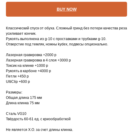
BUY NOW
Классический спуск от обуха. Сложный гринд без потери качества реза
усиливает кончик.
Рукоять выполнена из g-10 с проставками и трубками g-10.
Отверстие под темляк, ножны kydex, подвесы опционально.
Лазерная гравировка +2000 р
Лазерная гравировка в 4 слоя +3000 р
Токсик на клинке +1000 р
Рукоять в карбоне +4000 р
Петли +450 р
UltiClip +600 р
Размеры:
Общая длина 175 мм
Длина клинка 75 мм
Сталь VG10
Твёрдость 60-61 ед. с криообработкой
Не является Х.О. за счет длины клинка.