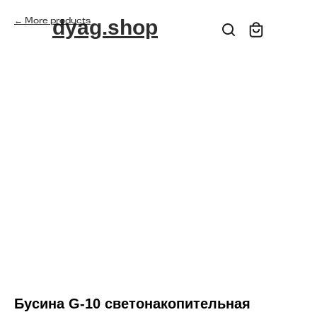
More products
dyag.shop
Бусина G-10 светонакопительная