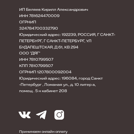
ИП Беляев Кирилл Александрович
ИНН 781624470009
ОГРНИП
324784700332790
Юридический адрес: 192239, РОССИЯ, Г САНКТ-
ПЕТЕРБУРГ, Г САНКТ-ПЕТЕРБУРГ, УЛ
БУДАПЕШТСКАЯ, Д 61, КВ 294
ООО "ДЯГ"
ИНН 7810799507
КПП 7810799507
ОГРНИП 1207800092004
Юридический адрес: 196084, город Санкт
-Петербург , Ломаная ул., д. 10 литер а,
помещ . 5 н кабинет 208
Принимаем онлайн оплату