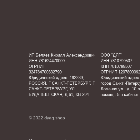
ИП Беляев Кирилл Александрович
ООО "ДЯГ"
ИНН 781624470009
ИНН 7810799507
ОГРНИП
КПП 7810799507
324784700332790
ОГРНИП 1207800092
Юридический адрес: 192239,
Юридический адрес:
РОССИЯ, Г САНКТ-ПЕТЕРБУРГ, Г
город Санкт -Петербу
САНКТ-ПЕТЕРБУРГ, УЛ
Ломаная ул., д. 10 л
БУДАПЕШТСКАЯ, Д 61, КВ 294
помещ . 5 н кабинет
© 2022 dyag.shop