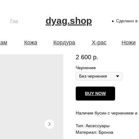
dyag.shop
Faq
Сделано в
Бусина бронза 
ам
Кожа
Кордура
X-pac
Ножи
2 600
р.
Чернение
BUY NOW
Наличие бусин с чернением и 
Тип: Аксессуары
Материал: Бронза