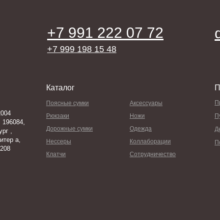
+7 991 222 07 72
+7 999 198 15 48
Каталог
П
П
Поясные сумки
Аксессуары
004
Рюкзаки
Ножи
П
 196084,
Дорожные сумки
Одежда
Д
рг ,
итер а,
Нессеры
Коллаборации
П
 208
Клатчи
Сотрудничество