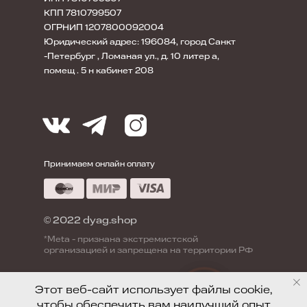
КПП 7810799507
ОГРНИП 1207800092004
Юридический адрес: 196084, город Санкт
-Петербург , Ломаная ул., д. 10 литер а,
помещ . 5 н кабинет 208
Принимаем онлайн оплату
© 2022 dyag.shop
*Meta - признана экстремистской
организацией и запрещена на территории РФ
Этот веб-сайт использует файлы cookie,
Позвонить в ДЯГ
чтобы обеспечить вам наилучший опыт